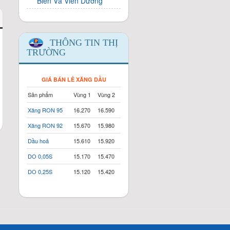
Biển Và Viễn Dương
THÔNG TIN THỊ
TRƯỜNG
GIÁ BÁN LẺ XĂNG DẦU
Sản phẩm
Vùng 1
Vùng 2
Xăng RON 95
16.270
16.590
Xăng RON 92
15.670
15.980
Dầu hoả
15.610
15.920
DO 0,05S
15.170
15.470
DO 0,25S
15.120
15.420