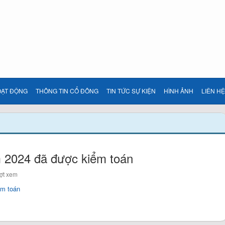
OẠT ĐỘNG
THÔNG TIN CỔ ĐÔNG
TIN TỨC SỰ KIỆN
HÌNH ẢNH
LIÊN HỆ
m 2024 đã được kiểm toán
ợt xem
ểm toán