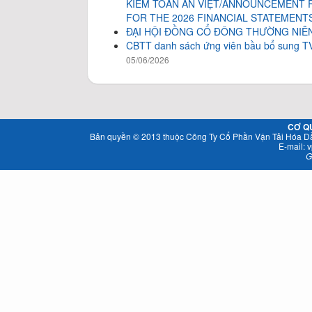
KIỂM TOÁN AN VIỆT/ANNOUNCEMENT 
FOR THE 2026 FINANCIAL STATEMENTS
ĐẠI HỘI ĐỒNG CỔ ĐÔNG THƯỜNG NIÊN
CBTT danh sách ứng viên bầu bổ sung TV
05/06/2026
CƠ Q
Bản quyền © 2013 thuộc Công Ty Cổ Phần Vận Tải Hóa Dầu
E-mail:
v
G