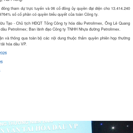
cổ đông tham dự trực tuyến và 06 cổ đông ủy quyền đại diện cho 13.414.240
9764% số cổ phần có quyền biểu quyết của toàn Công ty.
 Hữu Tạo - Chủ tịch HĐQT
Tổng Công ty hóa dầu Petrolimex,
Ông Lê Quang
 dầu Petrolimex; Ban lãnh đạo Công ty TNHH Nhựa đường Petrolimex.
ận và thông qua toàn bộ các nội dung thuộc thẩm quyền phiên họp thường
tải hóa dầu VP.
2026
26
6