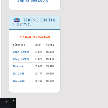
Biển Và Viễn Dương
THÔNG TIN THỊ
TRƯỜNG
GIÁ BÁN LẺ XĂNG DẦU
Sản phẩm
Vùng 1
Vùng 2
Xăng RON 95
16.270
16.590
Xăng RON 92
15.670
15.980
Dầu hoả
15.610
15.920
DO 0,05S
15.170
15.470
DO 0,25S
15.120
15.420