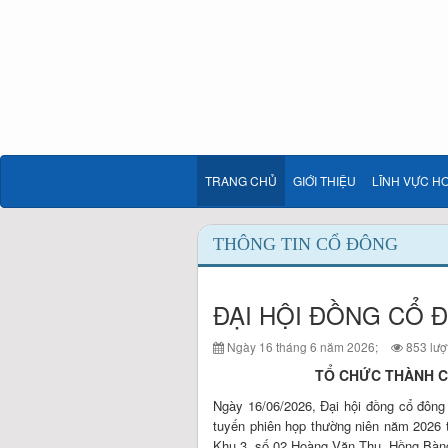
TRANG CHỦ
GIỚI THIỆU
LĨNH VỰC H
THÔNG TIN CỔ ĐÔNG
ĐẠI HỘI ĐỒNG CỔ 
Ngày 16 tháng 6 năm 2026;
853 lượ
TỔ CHỨC THÀNH C
Ngày 16/06/2026, Đại hội đồng cổ đông
tuyến phiên họp thường niên năm 2026 
Khu 3, số 02 Hoàng Văn Thụ, Hồng Bàn