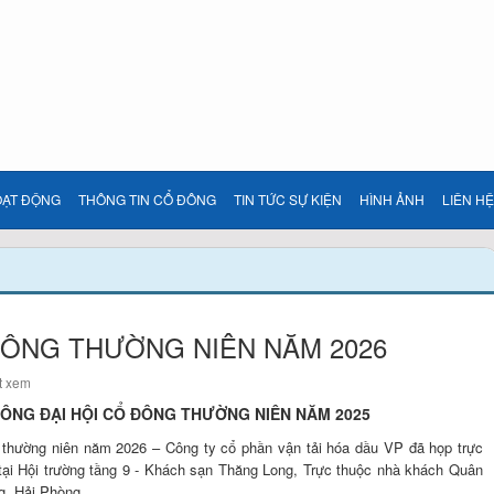
OẠT ĐỘNG
THÔNG TIN CỔ ĐÔNG
TIN TỨC SỰ KIỆN
HÌNH ẢNH
LIÊN HỆ
ĐÔNG THƯỜNG NIÊN NĂM 2026
t xem
ÔNG ĐẠI HỘI CỔ ĐÔNG THƯỜNG NIÊN NĂM 2025
 thường niên năm 2026 – Công ty cổ phần vận tải hóa dầu VP đã họp trực
tại Hội trường tầng 9 - Khách sạn Thăng Long, Trực thuộc nhà khách Quân
g, Hải Phòng.