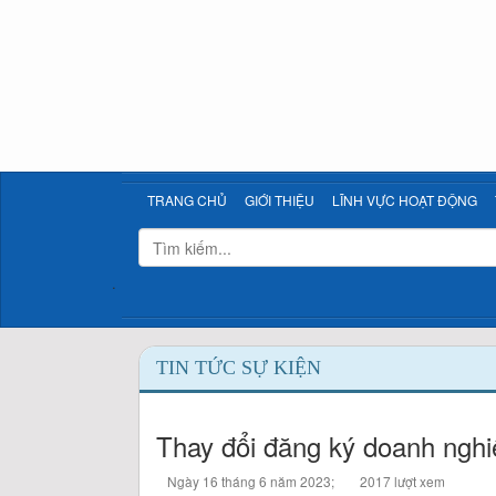
TRANG CHỦ
GIỚI THIỆU
LĨNH VỰC HOẠT ĐỘNG
TIN TỨC SỰ KIỆN
Thay đổi đăng ký doanh nghi
Ngày 16 tháng 6 năm 2023;
2017 lượt xem